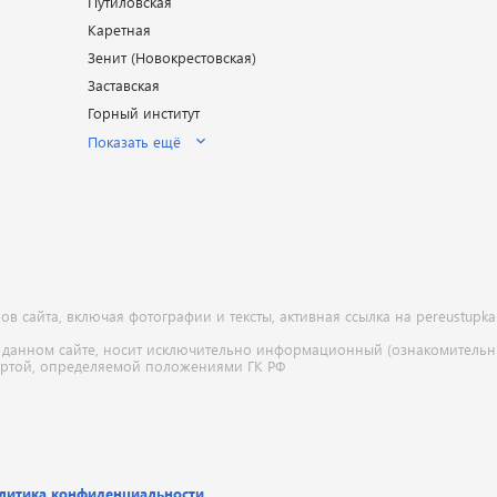
Путиловская
Каретная
Зенит (Новокрестовская)
Заставская
Горный институт
Показать ещё
 сайта, включая фотографии и тексты, активная ссылка на pereustupka
 данном сайте, носит исключительно информационный (ознакомительны
ертой, определяемой положениями ГК РФ
литика конфиденциальности