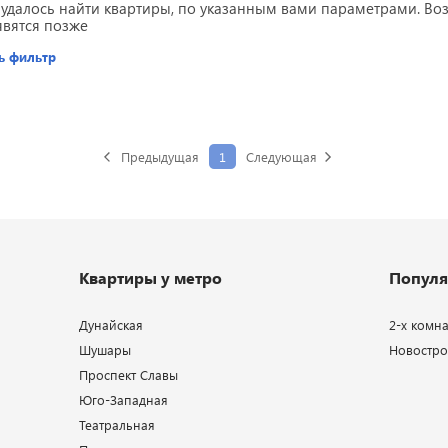
 удалось найти квартиры, по указанным вами параметрами. В
явятся позже
ь фильтр
Предыдущая
1
Следующая
Квартиры у метро
Популя
Дунайская
2-х комн
Шушары
Новострой
Проспект Славы
Юго-Западная
Театральная