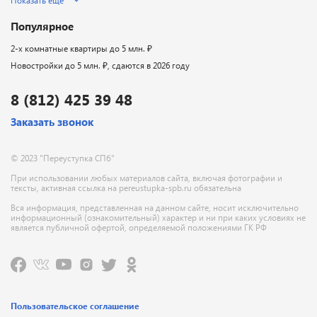
Показать ещё
Популярное
2-х комнатные квартиры до 5 млн. ₽
Новостройки до 5 млн. ₽, сдаются в 2026 году
8 (812) 425 39 48
Заказать звонок
© 2023 "Переуступка СПб"
При использовании любых материалов сайта, включая фотографии и
тексты, активная ссылка на pereustupka-spb.ru обязательна
Вся информация, представленная на данном сайте, носит исключительно
информационный (ознакомительный) характер и ни при каких условиях не
является публичной офертой, определяемой положениями ГК РФ
Пользовательское соглашение