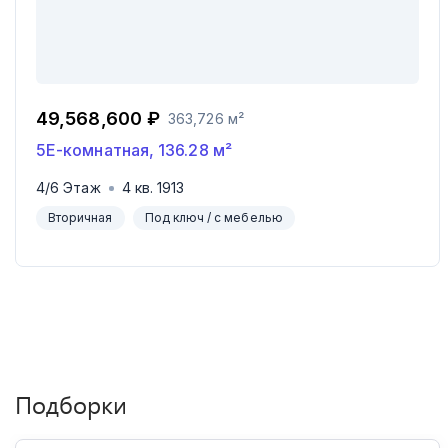
49,568,600 ₽
363,726 м²
5Е-комнатная
,
136.28
м²
4
/
6
Этаж
4
кв.
1913
Вторичная
Под ключ / с мебелью
Подборки