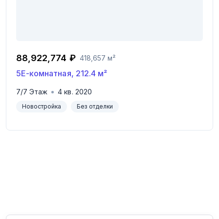
88,922,774 ₽
418,657 м²
5Е-комнатная
,
212.4
м²
7
/
7
Этаж
4
кв.
2020
Новостройка
Без отделки