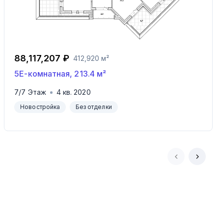
88,117,207 ₽
412,920 м²
5Е-комнатная
,
213.4
м²
7
/
7
Этаж
4
кв.
2020
Новостройка
Без отделки