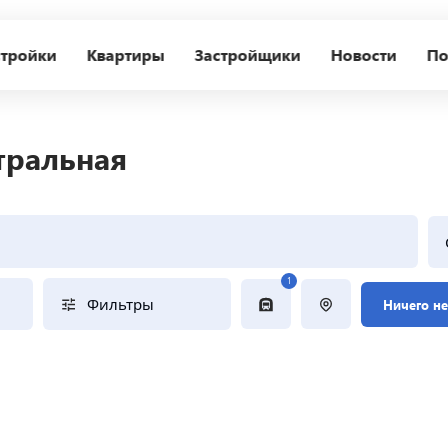
тройки
Квартиры
Застройщики
Новости
По
тральная
1
Фильтры
Ничего н