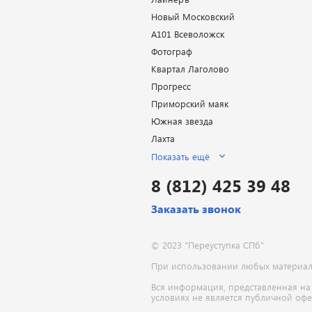
Новый Московский
А101 Всеволожск
Фотограф
Квартал Лаголово
Прогресс
Приморский маяк
Южная звезда
Лахта
Показать ещё
8 (812) 425 39 48
Заказать звонок
© 2023 "Переуступка СПб"
При использовании любых материалов
Вся информация, представленная на
условиях не является публичной оф