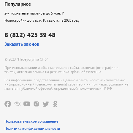
Популярное
2-х комнатные квартиры до 5 млн. ₽
Новостройки до 5 млн. ₽, сдаются в 2026 году
8 (812) 425 39 48
Заказать звонок
© 2023 "Переуступка СПб"
При использовании любых материалов сайта, включая фотографии и
тексты, активная ссылка на pereustupka-spb.ru обязательна
Вся информация, представленная на данном сайте, носит исключительно
информационный (ознакомительный) характер и ни при каких условиях не
является публичной офертой, определяемой положениями ГК РФ
Пользовательское соглашение
Политика конфиденциальности