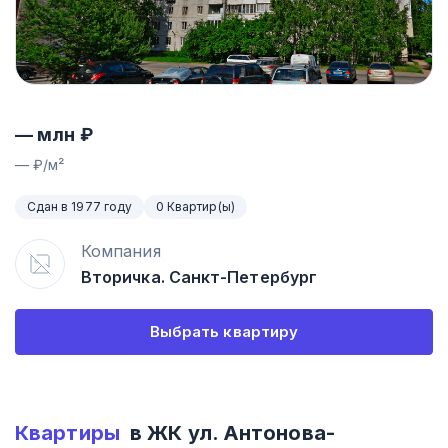
—
млн ₽
—
₽/м²
Сдан в 1977 году
0 Квартир(ы)
Компания
Вторичка. Санкт-Петербург
Выбрать квартиру
Квартиры
в ЖК
ул. Антонова-