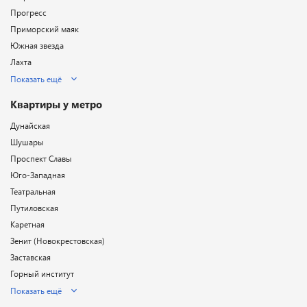
Прогресс
Приморский маяк
Южная звезда
Лахта
Показать ещё
Квартиры у метро
Дунайская
Шушары
Проспект Славы
Юго-Западная
Театральная
Путиловская
Каретная
Зенит (Новокрестовская)
Заставская
Горный институт
Показать ещё