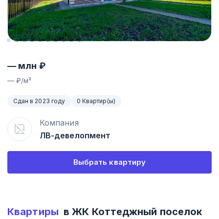
—
млн ₽
—
₽/м²
Сдан в 2023 году
0 Квартир(ы)
Компания
ЛВ-девелопмент
Выбрать квартиру
Квартиры
в ЖК
Коттеджный поселок