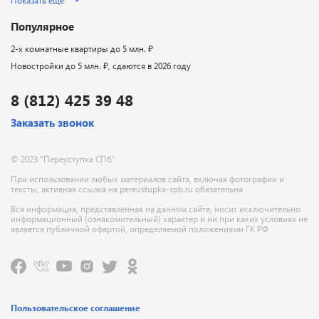
Показать ещё
Популярное
2-х комнатные квартиры до 5 млн. ₽
Новостройки до 5 млн. ₽, сдаются в 2026 году
8 (812) 425 39 48
Заказать звонок
© 2023 "Переуступка СПб"
При использовании любых материалов сайта, включая фотографии и
тексты, активная ссылка на pereustupka-spb.ru обязательна
Вся информация, представленная на данном сайте, носит исключительно
информационный (ознакомительный) характер и ни при каких условиях не
является публичной офертой, определяемой положениями ГК РФ
Пользовательское соглашение