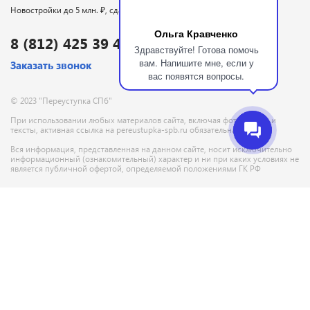
Новостройки до 5 млн. ₽, сдаются в 2026 году
Ольга Кравченко
8 (812) 425 39 48
Здравствуйте! Готова помочь
вам. Напишите мне, если у
Заказать звонок
вас появятся вопросы.
© 2023 "Переуступка СПб"
При использовании любых материалов сайта, включая фотографии и
тексты, активная ссылка на pereustupka-spb.ru обязательна
Вся информация, представленная на данном сайте, носит исключительно
информационный (ознакомительный) характер и ни при каких условиях не
Позвонить
Заказать звонок
является публичной офертой, определяемой положениями ГК РФ
Пользовательское соглашение
Политика конфиденциальности