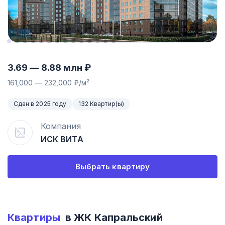
3.69
—
8.88
млн ₽
161,000
—
232,000
₽/м²
Сдан в 2025 году
132 Квартир(ы)
Компания
ИСК ВИТА
Выбрать квартиру
Квартиры
в ЖК
Капральский