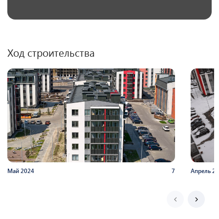
Ход строительства
Май
2024
7
Апрель
20