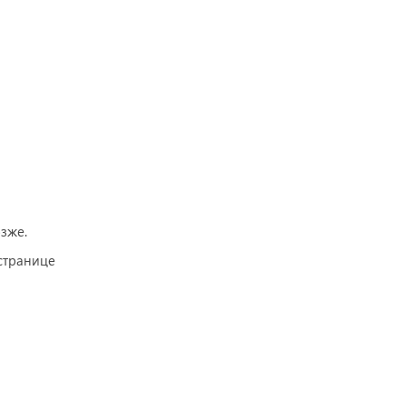
зже.
странице