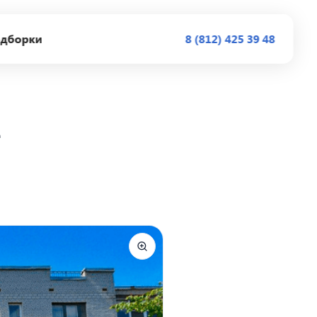
дборки
8 (812) 425 39 48
е