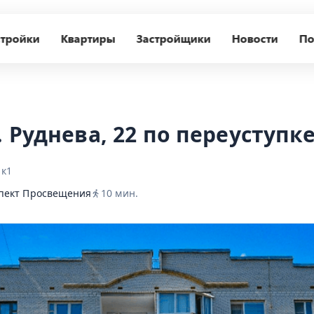
тройки
Квартиры
Застройщики
Новости
По
 Руднева, 22 по переуступк
 к1
пект Просвещения
10
мин.