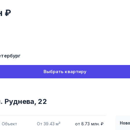
 ₽
етербург
Выбрать квартиру
. Руднева, 22
Нов
1 Объект
От 39.43 м²
от
8.73
млн. ₽