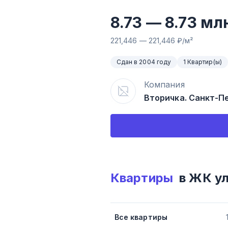
8.73
—
8.73
млн
221,446
—
221,446
₽/м²
Сдан в 2004 году
1 Квартир(ы)
Компания
Вторичка. Санкт-П
Квартиры
в ЖК
ул
Все квартиры