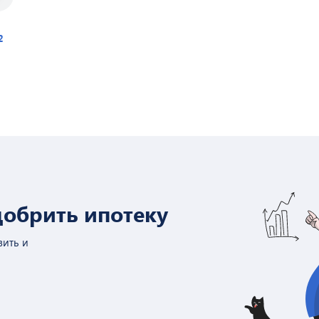
2
обрить ипотеку
ить и