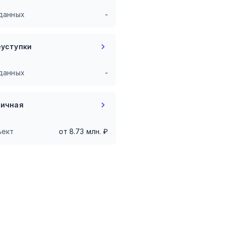
данных
-
еуступки
данных
-
ричная
ъект
от
8.73
млн. ₽