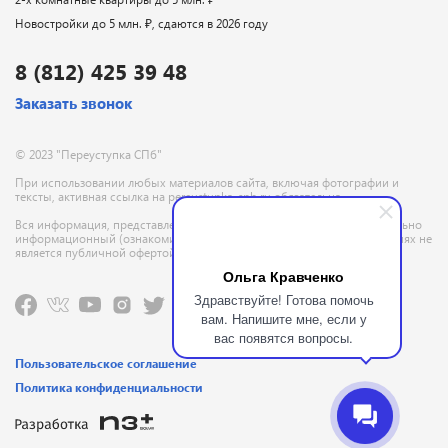
Новостройки до 5 млн. ₽, сдаются в 2026 году
8 (812) 425 39 48
Заказать звонок
© 2023 "Переуступка СПб"
При использовании любых материалов сайта, включая фотографии и
тексты, активная ссылка на pereustupka-spb.ru обязательна
Вся информация, представленная на данном сайте, носит исключительно
информационный (ознакомительный) характер и ни при каких условиях не
является публичной офертой, определяемой положениями ГК РФ
Ольга Кравченко
Здравствуйте! Готова помочь
вам. Напишите мне, если у
вас появятся вопросы.
Пользовательское соглашение
Политика конфиденциальности