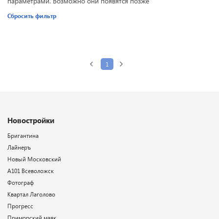
параметрами. Возможно они появятся позже
Сбросить фильтр
1
Новостройки
Бригантина
Лайнеръ
Новый Московский
А101 Всеволожск
Фотограф
Квартал Лаголово
Прогресс
Приморский маяк