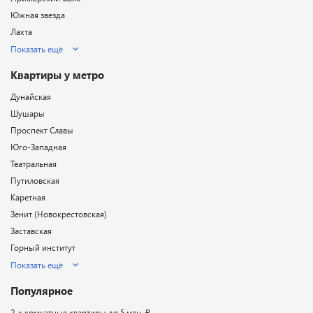
Южная звезда
Лахта
Показать ещё
Квартиры у метро
Дунайская
Шушары
Проспект Славы
Юго-Западная
Театральная
Путиловская
Каретная
Зенит (Новокрестовская)
Заставская
Горный институт
Показать ещё
Популярное
2-х комнатные квартиры до 5 млн. ₽