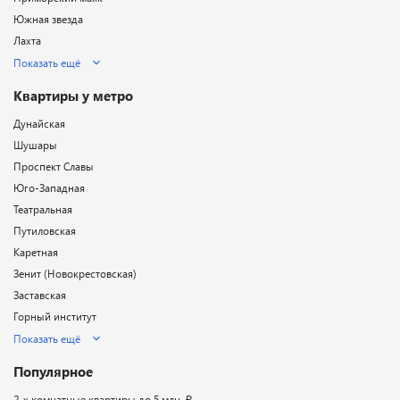
Южная звезда
Лахта
Показать ещё
Квартиры у метро
Дунайская
Шушары
Проспект Славы
Юго-Западная
Театральная
Путиловская
Каретная
Зенит (Новокрестовская)
Заставская
Горный институт
Показать ещё
Популярное
2-х комнатные квартиры до 5 млн. ₽