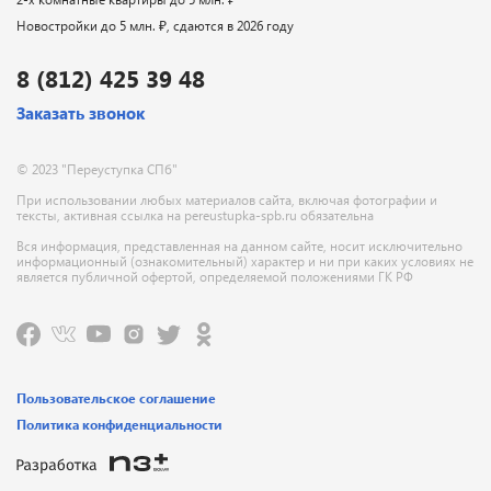
Новостройки до 5 млн. ₽, сдаются в 2026 году
8 (812) 425 39 48
Заказать звонок
© 2023 "Переуступка СПб"
При использовании любых материалов сайта, включая фотографии и
тексты, активная ссылка на pereustupka-spb.ru обязательна
Вся информация, представленная на данном сайте, носит исключительно
информационный (ознакомительный) характер и ни при каких условиях не
является публичной офертой, определяемой положениями ГК РФ
Пользовательское соглашение
Политика конфиденциальности