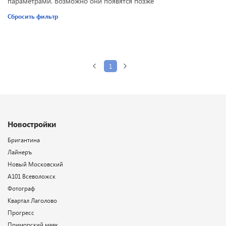
параметрами. Возможно они появятся позже
Сбросить фильтр
1
Новостройки
Бригантина
Лайнеръ
Новый Московский
А101 Всеволожск
Фотограф
Квартал Лаголово
Прогресс
Приморский маяк