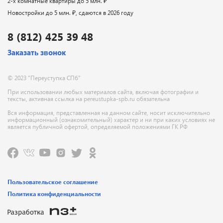
2-х комнатные квартиры до 5 млн. ₽
Новостройки до 5 млн. ₽, сдаются в 2026 году
8 (812) 425 39 48
Заказать звонок
© 2023 "Переуступка СПб"
При использовании любых материалов сайта, включая фотографии и
тексты, активная ссылка на pereustupka-spb.ru обязательна
Вся информация, представленная на данном сайте, носит исключительно
информационный (ознакомительный) характер и ни при каких условиях не
является публичной офертой, определяемой положениями ГК РФ
Пользовательское соглашение
Политика конфиденциальности