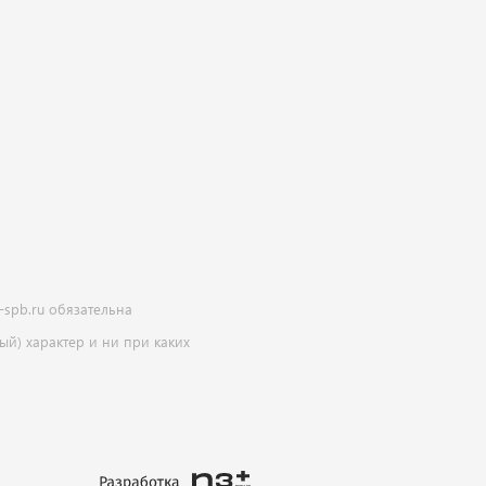
-spb.ru обязательна
й) характер и ни при каких