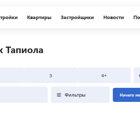
тройки
Квартиры
Застройщики
Новости
По
к Тапиола
3
4+
Фильтры
Ничего н