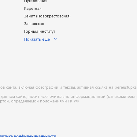
Путиловская
Каретная
Зенит (Новокрестовская)
Заставская
Горный институт
Показать ещё
 сайта, включая фотографии и тексты, активная ссылка на pereustupka
 данном сайте, носит исключительно информационный (ознакомительны
ертой, определяемой положениями ГК РФ
литика конфиденциальности