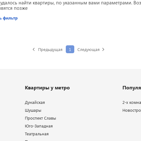
 удалось найти квартиры, по указанным вами параметрами. В
явятся позже
ь фильтр
Предыдущая
1
Следующая
Квартиры у метро
Популя
Дунайская
2-х комн
Шушары
Новострой
Проспект Славы
Юго-Западная
Театральная