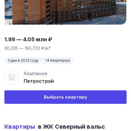
1.99
—
4.05
млн ₽
90,335
—
190,720
₽/м²
Сдан в 2022 году
14 Квартир(ы)
Компания
Петрострой
Выбрать квартиру
Квартиры
в ЖК
Северный вальс