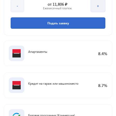
₽
от
11,806
-
+
Ежемесячный платеж
Подать заявку
Апартаменты
8.4
%
Кредит на гараж или машиноместо
8.7
%
Базовая программа (Коммерция)