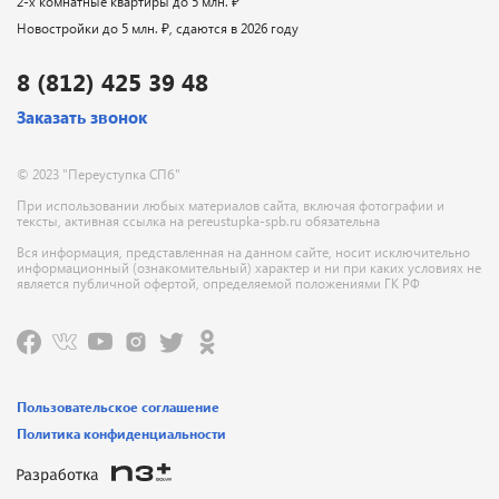
2-х комнатные квартиры до 5 млн. ₽
Новостройки до 5 млн. ₽, сдаются в 2026 году
8 (812) 425 39 48
Заказать звонок
© 2023 "Переуступка СПб"
При использовании любых материалов сайта, включая фотографии и
тексты, активная ссылка на pereustupka-spb.ru обязательна
Вся информация, представленная на данном сайте, носит исключительно
информационный (ознакомительный) характер и ни при каких условиях не
является публичной офертой, определяемой положениями ГК РФ
Пользовательское соглашение
Политика конфиденциальности