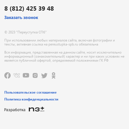
8 (812) 425 39 48
Заказать звонок
© 2023 "Переуступка СПб"
При использовании любых материалов сайта, включая фотографии и
тексты, активная ссылка на pereustupka-spb.ru обязательна
Вся информация, представленная на данном сайте, носит исключительно
информационный (ознакомительный) характер и ни при каких условиях не
является публичной офертой, определяемой положениями ГК РФ
Пользовательское соглашение
Политика конфиденциальности
Позвонить
Заказать звонок