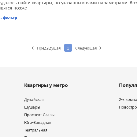
 удалось найти квартиры, по указанным вами параметрами. В
явятся позже
ь фильтр
Предыдущая
1
Следующая
Квартиры у метро
Популя
Дунайская
2-х комн
Шушары
Новострой
Проспект Славы
Юго-Западная
Театральная