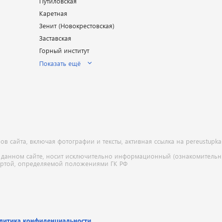
Путиловская
Каретная
Зенит (Новокрестовская)
Заставская
Горный институт
Показать ещё
 сайта, включая фотографии и тексты, активная ссылка на pereustupka
 данном сайте, носит исключительно информационный (ознакомительны
ертой, определяемой положениями ГК РФ
литика конфиденциальности