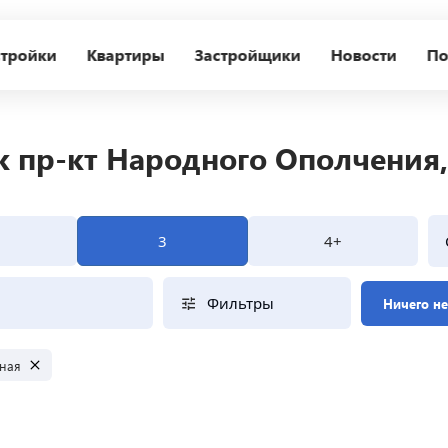
тройки
Квартиры
Застройщики
Новости
По
к пр-кт Народного Ополчения,
3
4+
Фильтры
Ничего н
ная