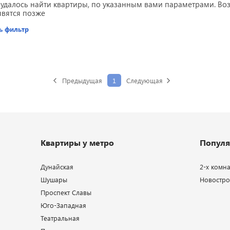
 удалось найти квартиры, по указанным вами параметрами. В
явятся позже
ь фильтр
Предыдущая
1
Следующая
Квартиры у метро
Популя
Дунайская
2-х комн
Шушары
Новострой
Проспект Славы
Юго-Западная
Театральная