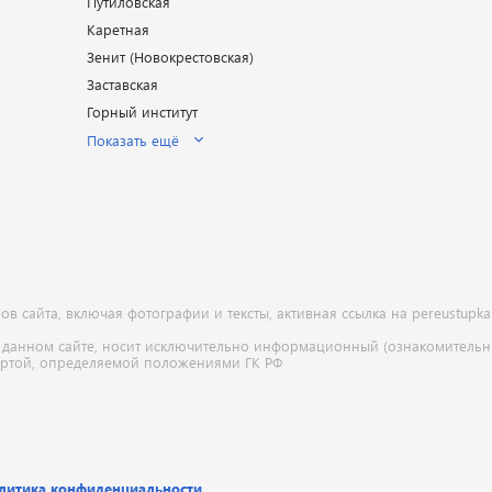
Путиловская
Каретная
Зенит (Новокрестовская)
Заставская
Горный институт
Показать ещё
 сайта, включая фотографии и тексты, активная ссылка на pereustupka
 данном сайте, носит исключительно информационный (ознакомительны
ертой, определяемой положениями ГК РФ
литика конфиденциальности