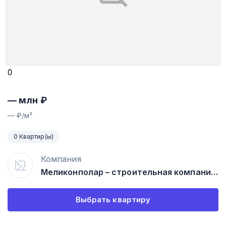
0
—
млн ₽
—
₽/м²
0 Квартир(ы)
Компания
Меликонполар – строительная компания №2
Выбрать квартиру