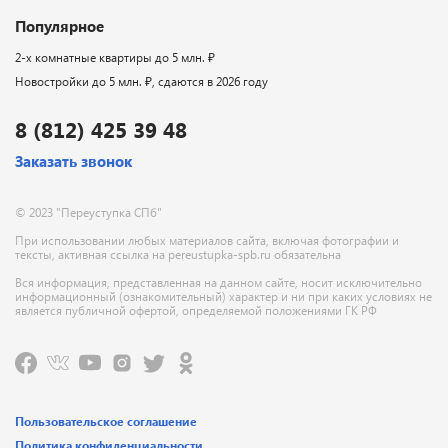
Популярное
2-х комнатные квартиры до 5 млн. ₽
Новостройки до 5 млн. ₽, сдаются в 2026 году
8 (812) 425 39 48
Заказать звонок
© 2023 "Переуступка СПб"
При использовании любых материалов сайта, включая фотографии и
тексты, активная ссылка на pereustupka-spb.ru обязательна
Вся информация, представленная на данном сайте, носит исключительно
информационный (ознакомительный) характер и ни при каких условиях не
является публичной офертой, определяемой положениями ГК РФ
Пользовательское соглашение
Политика конфиденциальности