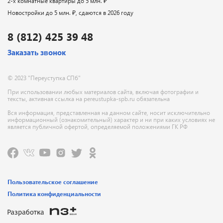
2-х комнатные квартиры до 5 млн. ₽
Новостройки до 5 млн. ₽, сдаются в 2026 году
8 (812) 425 39 48
Заказать звонок
© 2023 "Переуступка СПб"
При использовании любых материалов сайта, включая фотографии и
тексты, активная ссылка на pereustupka-spb.ru обязательна
Вся информация, представленная на данном сайте, носит исключительно
информационный (ознакомительный) характер и ни при каких условиях не
является публичной офертой, определяемой положениями ГК РФ
Пользовательское соглашение
Политика конфиденциальности