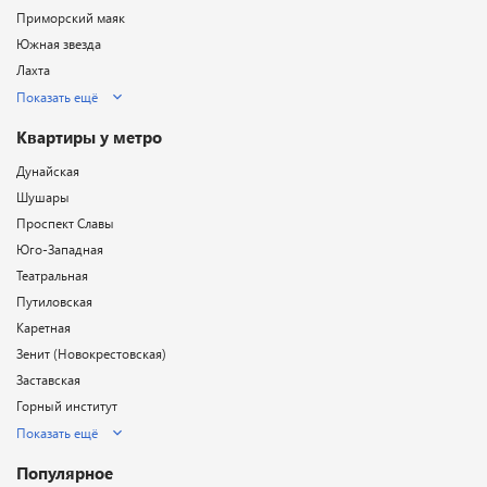
Приморский маяк
Южная звезда
Лахта
Показать ещё
Квартиры у метро
Дунайская
Шушары
Проспект Славы
Юго-Западная
Театральная
Путиловская
Каретная
Зенит (Новокрестовская)
Заставская
Горный институт
Показать ещё
Популярное