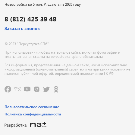
Новостройки до 5 млн. ₽, сдаются в 2026 году
8 (812) 425 39 48
Заказать звонок
© 2023 "Переуступка СПб"
При использовании любых материалов сайта, включая фотографии и
тексты, активная ссылка на pereustupka-spb.ru обязательна
Вся информация, представленная на данном сайте, носит исключительно
информационный (ознакомительный) характер и ни при каких условиях не
является публичной офертой, определяемой положениями ГК РФ
Пользовательское соглашение
Политика конфиденциальности