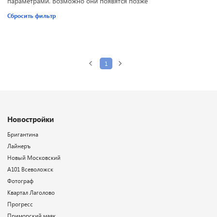
параметрами. Возможно они появятся позже
Сбросить фильтр
1
Новостройки
Бригантина
Лайнеръ
Новый Московский
А101 Всеволожск
Фотограф
Квартал Лаголово
Прогресс
Приморский маяк