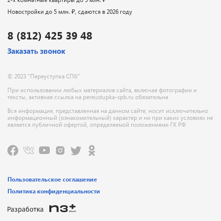
Новостройки до 5 млн. ₽, сдаются в 2026 году
8 (812) 425 39 48
Заказать звонок
© 2023 "Переуступка СПб"
При использовании любых материалов сайта, включая фотографии и
тексты, активная ссылка на pereustupka-spb.ru обязательна
Вся информация, представленная на данном сайте, носит исключительно
информационный (ознакомительный) характер и ни при каких условиях не
является публичной офертой, определяемой положениями ГК РФ
Пользовательское соглашение
Политика конфиденциальности