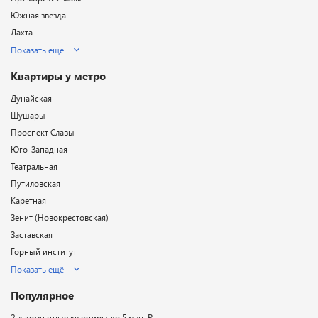
Южная звезда
Лахта
Показать ещё
Квартиры у метро
Дунайская
Шушары
Проспект Славы
Юго-Западная
Театральная
Путиловская
Каретная
Зенит (Новокрестовская)
Заставская
Горный институт
Показать ещё
Популярное
2-х комнатные квартиры до 5 млн. ₽