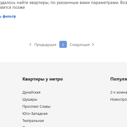
 удалось найти квартиры, по указанным вами параметрами. В
явятся позже
ь фильтр
Предыдущая
1
Следующая
Квартиры у метро
Популя
Дунайская
2-х комн
Шушары
Новострой
Проспект Славы
Юго-Западная
Театральная