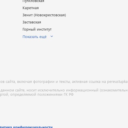
Путиловская
Каретная
Зенит (Новокрестовская)
Заставская
Горный институт
Показать ещё
 сайта, включая фотографии и тексты, активная ссылка на pereustupka
 данном сайте, носит исключительно информационный (ознакомительны
ертой, определяемой положениями ГК РФ
литика конфиденциальности