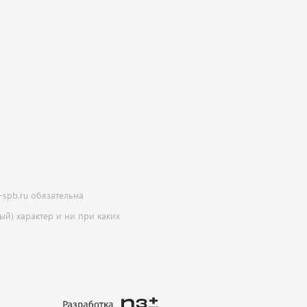
-spb.ru обязательна
й) характер и ни при каких