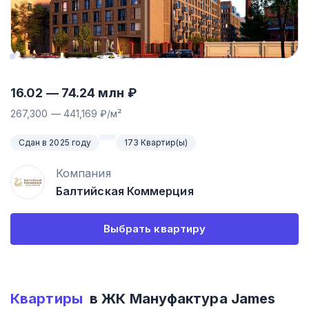
16.02
—
74.24
млн ₽
267,300
—
441,169
₽/м²
Сдан в 2025 году
173 Квартир(ы)
Компания
Балтийская Коммерция
Выбрать квартиру
Квартиры
в ЖК
Мануфактура James