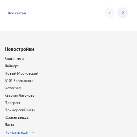
Все статьи
Новостройки
Бригантина
Лайнеръ
Новый Московский
А101 Всеволожск
Фотограф
Квартал Лаголово
Прогресс
Приморский маяк
Южная звезда
Лахта
Показать ещё