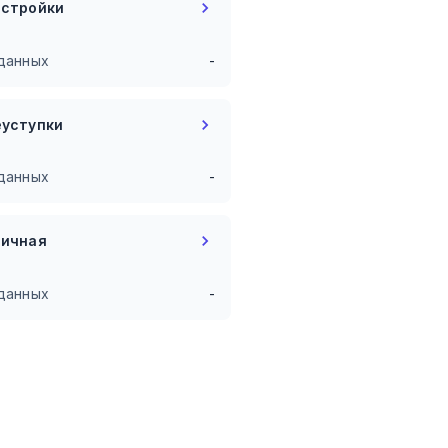
остройки
данных
-
еуступки
данных
-
ричная
данных
-