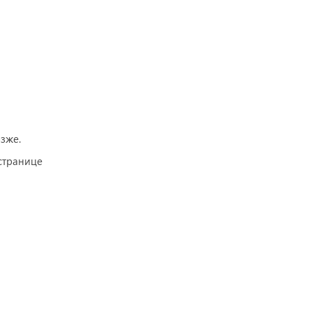
зже.
странице