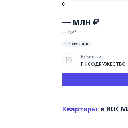
0
—
млн ₽
—
₽/м²
0 Квартир(ы)
Компания
ГК СОДРУЖЕСТВО
Квартиры
в ЖК
М