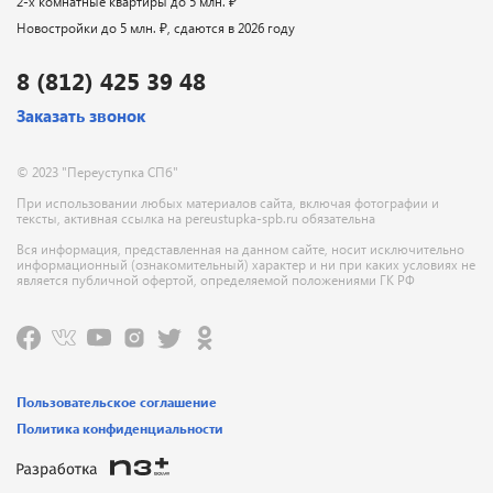
2-х комнатные квартиры до 5 млн. ₽
Новостройки до 5 млн. ₽, сдаются в 2026 году
8 (812) 425 39 48
Заказать звонок
© 2023 "Переуступка СПб"
При использовании любых материалов сайта, включая фотографии и
тексты, активная ссылка на pereustupka-spb.ru обязательна
Вся информация, представленная на данном сайте, носит исключительно
информационный (ознакомительный) характер и ни при каких условиях не
является публичной офертой, определяемой положениями ГК РФ
Пользовательское соглашение
Политика конфиденциальности