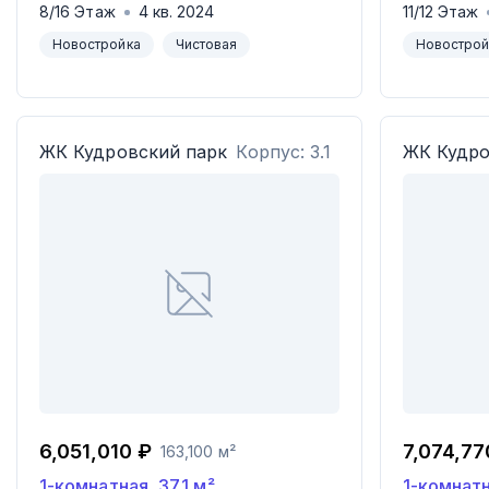
8
/
16
Этаж
4
кв.
2024
11
/
12
Этаж
Новостройка
Чистовая
Новострой
ЖК
Кудровский парк
Корпус: 3.1
ЖК
Кудро
6,051,010 ₽
7,074,77
163,100 м²
1-комнатная
,
37.1
м²
1-комнат