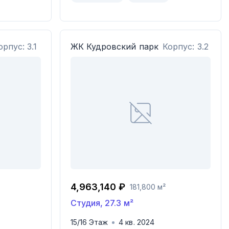
орпус: 3.1
ЖК
Кудровский парк
Корпус: 3.2
4,963,140 ₽
181,800 м²
Студия
,
27.3
м²
15
/
16
Этаж
4
кв.
2024