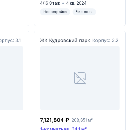
4
/
16
Этаж
4
кв.
2024
Новостройка
Чистовая
орпус: 3.1
ЖК
Кудровский парк
Корпус: 3.2
7,121,804 ₽
208,851 м²
1-комнатная
,
34.1
м²