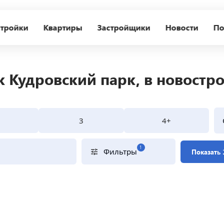
тройки
Квартиры
Застройщики
Новости
По
к Кудровский парк, в новостр
3
4+
1
Фильтры
Показать 