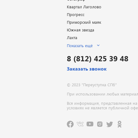
Квартал Лаголово
Прогресс
Приморский маяк
Южная звезда
Лахта
Показать ещё
8 (812) 425 39 48
Заказать звонок
© 2023 "Переуступка СПб"
При использовании любых материалов
Вся информация, представленная на
условиях не является публичной оф