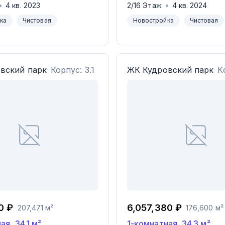
4
кв.
2023
2
/
16
Этаж
4
кв.
2024
ка
Чистовая
Новостройка
Чистовая
вский парк
Корпус: 3.1
ЖК
Кудровский парк
К
0 ₽
6,057,380 ₽
207,471 м²
176,600 м²
ная
,
34.1
м²
1-комнатная
,
34.3
м²