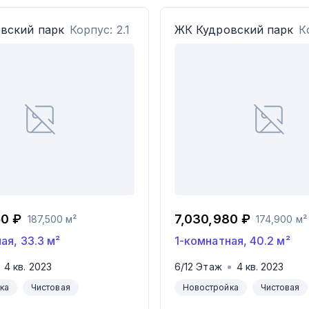
вский парк
Корпус: 2.1
ЖК
Кудровский парк
К
50 ₽
7,030,980 ₽
187,500 м²
174,900 м²
ная
,
33.3
м²
1-комнатная
,
40.2
м²
4
кв.
2023
6
/
12
Этаж
4
кв.
2023
ка
Чистовая
Новостройка
Чистовая