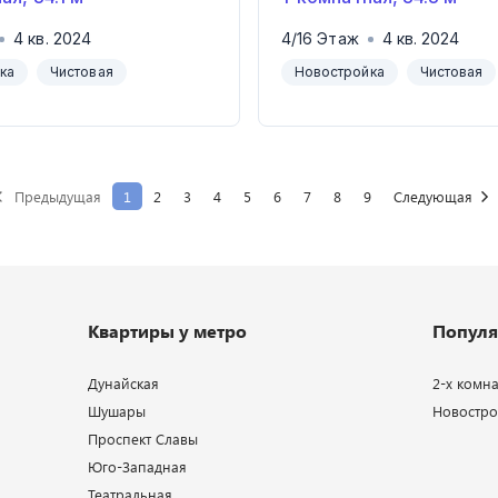
4
кв.
2024
4
/
16
Этаж
4
кв.
2024
ка
Чистовая
Новостройка
Чистовая
Предыдущая
1
2
3
4
5
6
7
8
9
Следующая
Квартиры у метро
Популя
Дунайская
2-х комн
Шушары
Новострой
Проспект Славы
Юго-Западная
Театральная