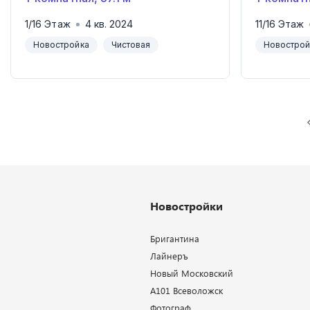
1
/
16
Этаж
4
кв.
2024
11
/
16
Этаж
Новостройка
Чистовая
Новострой
Новостройки
Бригантина
Лайнеръ
Новый Московский
А101 Всеволожск
Фотограф