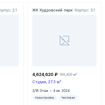
орпус: 2.1
ЖК
Кудровский парк
Корпус: 3.1
4,624,620 ₽
169,400 м²
Студия
,
27.3
м²
2
/
16
Этаж
4
кв.
2024
Новостройка
Чистовая