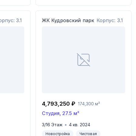
орпус: 3.1
ЖК
Кудровский парк
Корпус: 3.1
4,793,250 ₽
174,300 м²
Студия
,
27.5
м²
3
/
16
Этаж
4
кв.
2024
Новостройка
Чистовая