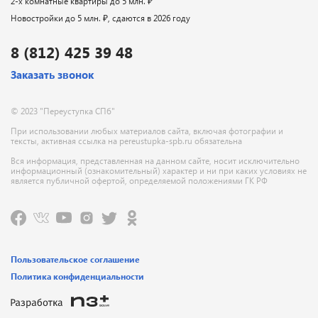
2-х комнатные квартиры до 5 млн. ₽
Новостройки до 5 млн. ₽, сдаются в 2026 году
8 (812) 425 39 48
Заказать звонок
© 2023 "Переуступка СПб"
При использовании любых материалов сайта, включая фотографии и
тексты, активная ссылка на pereustupka-spb.ru обязательна
Вся информация, представленная на данном сайте, носит исключительно
информационный (ознакомительный) характер и ни при каких условиях не
является публичной офертой, определяемой положениями ГК РФ
Пользовательское соглашение
Политика конфиденциальности