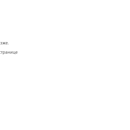
зже.
странице