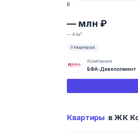
0
—
млн ₽
—
₽/м²
0 Квартир(ы)
Компания
БФА-Девелопмент
Квартиры
в ЖК
К