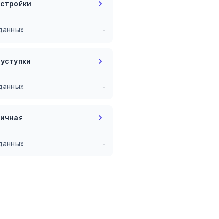
остройки
данных
-
еуступки
данных
-
ричная
данных
-