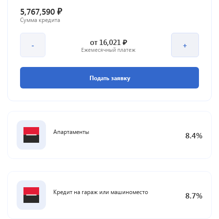
₽
5,767,590
Сумма кредита
₽
от
16,021
-
+
Ежемесячный платеж
Подать заявку
Апартаменты
8.4
%
Кредит на гараж или машиноместо
8.7
%