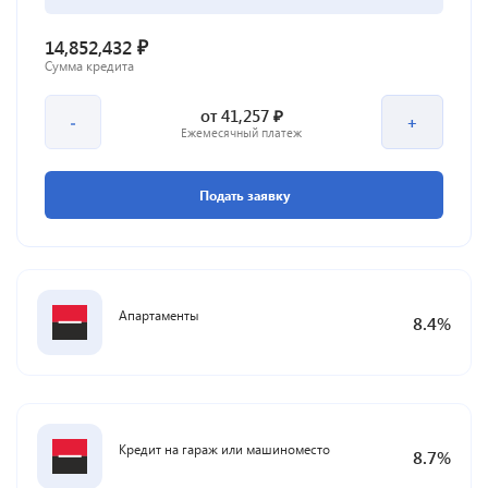
₽
14,852,432
Сумма кредита
₽
от
41,257
-
+
Ежемесячный платеж
Подать заявку
Апартаменты
8.4
%
Кредит на гараж или машиноместо
8.7
%