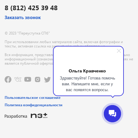
8 (812) 425 39 48
Заказать звонок
© 2023 "Переуступка СПб"
При использовании любых материалов сайта, включая фотографии и
тексты, активная ссылка на pereustupka-spb.ru обязательна
Вся информация, представленная на данном сайте, носит исключительно
информационный (ознакомительный) характер и ни при каких условиях не
является публичной офертой, определяемой положениями ГК РФ
Ольга Кравченко
Здравствуйте! Готова помочь
вам. Напишите мне, если у
вас появятся вопросы.
Пользовательское соглашение
Политика конфиденциальности
Позвонить
Заказать звонок