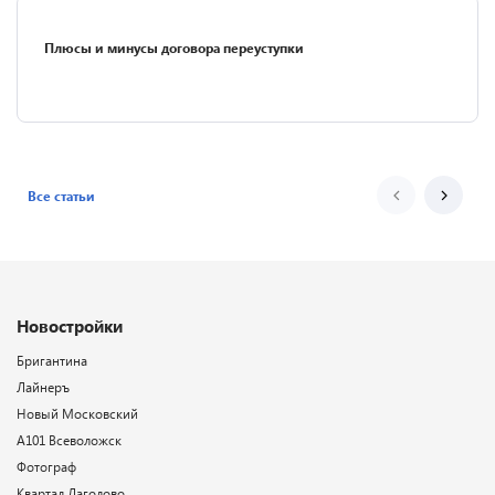
Плюсы и минусы договора переуступки
Все статьи
Новостройки
Бригантина
Лайнеръ
Новый Московский
А101 Всеволожск
Фотограф
Квартал Лаголово