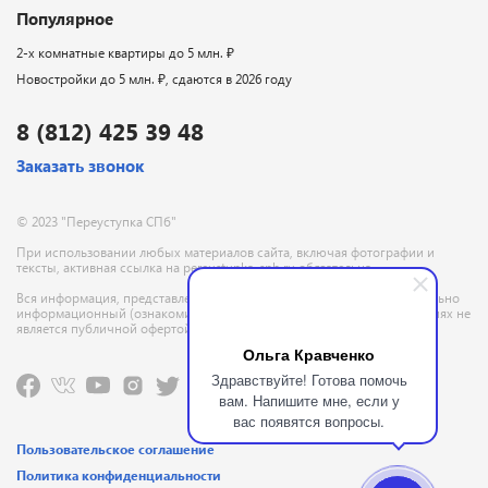
Популярное
2-х комнатные квартиры до 5 млн. ₽
Новостройки до 5 млн. ₽, сдаются в 2026 году
8 (812) 425 39 48
Заказать звонок
© 2023 "Переуступка СПб"
При использовании любых материалов сайта, включая фотографии и
тексты, активная ссылка на pereustupka-spb.ru обязательна
Вся информация, представленная на данном сайте, носит исключительно
информационный (ознакомительный) характер и ни при каких условиях не
является публичной офертой, определяемой положениями ГК РФ
Ольга Кравченко
Здравствуйте! Готова помочь
вам. Напишите мне, если у
вас появятся вопросы.
Пользовательское соглашение
Политика конфиденциальности