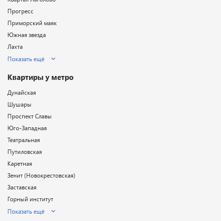
Прогресс
Приморский маяк
Южная звезда
Лахта
Показать ещё
Квартиры у метро
Дунайская
Шушары
Проспект Славы
Юго-Западная
Театральная
Путиловская
Каретная
Зенит (Новокрестовская)
Заставская
Горный институт
Показать ещё