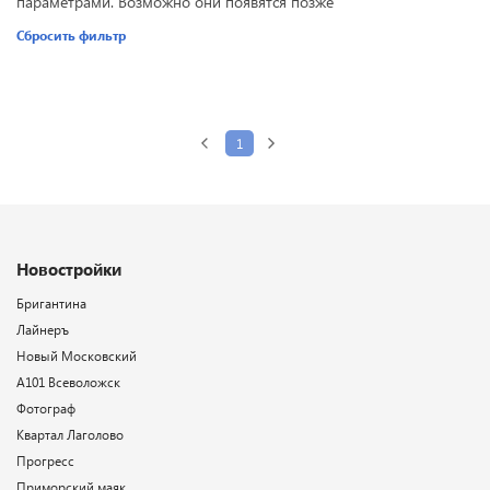
параметрами. Возможно они появятся позже
Сбросить фильтр
1
Новостройки
Бригантина
Лайнеръ
Новый Московский
А101 Всеволожск
Фотограф
Квартал Лаголово
Прогресс
Приморский маяк