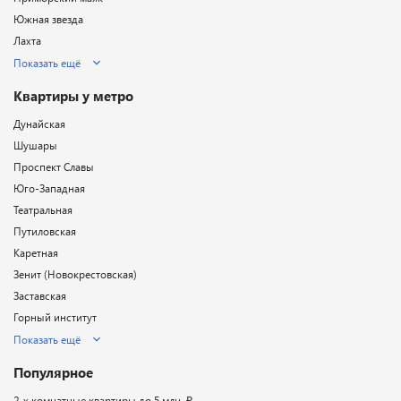
Южная звезда
Лахта
Показать ещё
Квартиры у метро
Дунайская
Шушары
Проспект Славы
Юго-Западная
Театральная
Путиловская
Каретная
Зенит (Новокрестовская)
Заставская
Горный институт
Показать ещё
Популярное
2-х комнатные квартиры до 5 млн. ₽