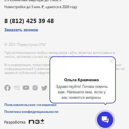
Новостройки до 5 млн. ₽, сдаются в 2026 году
8 (812) 425 39 48
Заказать звонок
© 2023 "Переуступка СПб"
При использовании любых материалов сайта, включая фотографии и
тексты, активная ссылка на pereustupka-spb.ru обязательна
Вся информация, представленная на данном сайте, носит исключительно
информационный (ознакомительный) характер и ни при каких условиях не
является публичной офертой, определяемой положениями ГК РФ
Ольга Кравченко
Здравствуйте! Готова помочь
вам. Напишите мне, если у
вас появятся вопросы.
Пользовательское соглашение
Политика конфиденциальности