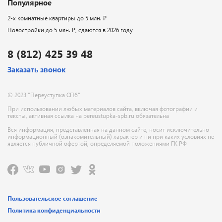
Популярное
2-х комнатные квартиры до 5 млн. ₽
Новостройки до 5 млн. ₽, сдаются в 2026 году
8 (812) 425 39 48
Заказать звонок
© 2023 "Переуступка СПб"
При использовании любых материалов сайта, включая фотографии и
тексты, активная ссылка на pereustupka-spb.ru обязательна
Вся информация, представленная на данном сайте, носит исключительно
информационный (ознакомительный) характер и ни при каких условиях не
является публичной офертой, определяемой положениями ГК РФ
Пользовательское соглашение
Политика конфиденциальности