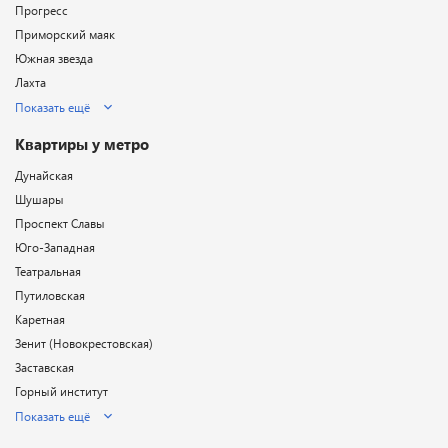
Прогресс
Приморский маяк
Южная звезда
Лахта
Показать ещё
Квартиры у метро
Дунайская
Шушары
Проспект Славы
Юго-Западная
Театральная
Путиловская
Каретная
Зенит (Новокрестовская)
Заставская
Горный институт
Показать ещё