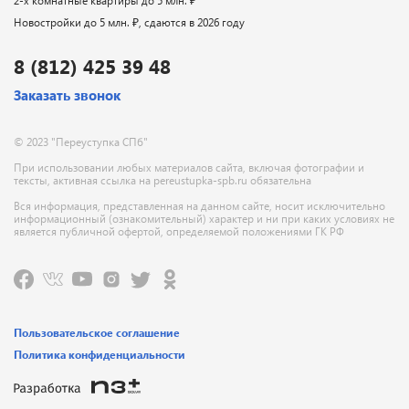
2-х комнатные квартиры до 5 млн. ₽
Новостройки до 5 млн. ₽, сдаются в 2026 году
8 (812) 425 39 48
Заказать звонок
© 2023 "Переуступка СПб"
При использовании любых материалов сайта, включая фотографии и
тексты, активная ссылка на pereustupka-spb.ru обязательна
Вся информация, представленная на данном сайте, носит исключительно
информационный (ознакомительный) характер и ни при каких условиях не
является публичной офертой, определяемой положениями ГК РФ
Пользовательское соглашение
Политика конфиденциальности