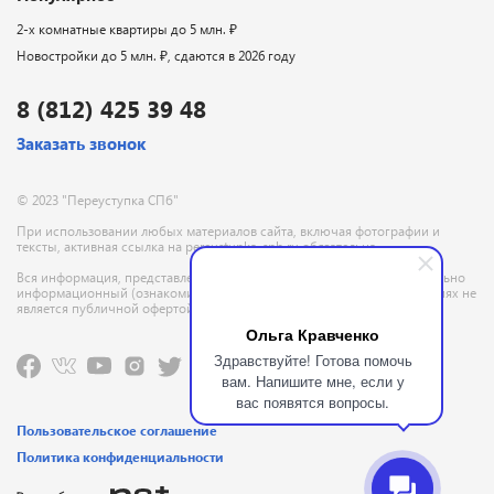
2-х комнатные квартиры до 5 млн. ₽
Новостройки до 5 млн. ₽, сдаются в 2026 году
8 (812) 425 39 48
Заказать звонок
© 2023 "Переуступка СПб"
При использовании любых материалов сайта, включая фотографии и
тексты, активная ссылка на pereustupka-spb.ru обязательна
Вся информация, представленная на данном сайте, носит исключительно
информационный (ознакомительный) характер и ни при каких условиях не
является публичной офертой, определяемой положениями ГК РФ
Ольга Кравченко
Здравствуйте! Готова помочь
вам. Напишите мне, если у
вас появятся вопросы.
Пользовательское соглашение
Политика конфиденциальности