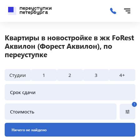
Квартиры в новостройке в жк FoRest
Аквилон (Форест Аквилон), по
переуступке
Студии
1
2
3
4+
Срок сдачи
1
Стоимость
Ничего не найдено