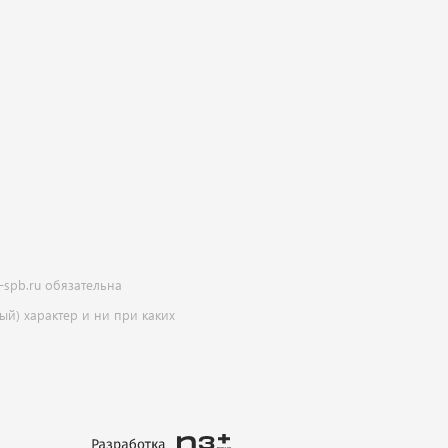
-spb.ru обязательна
й) характер и ни при каких