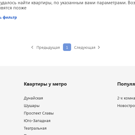
 удалось найти квартиры, по указанным вами параметрами. В
явятся позже
ь фильтр
Предыдущая
1
Следующая
Квартиры у метро
Популя
Дунайская
2-х комн
Шушары
Новострой
Проспект Славы
Юго-Западная
Театральная