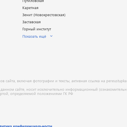
Путиловская
Каретная
Зенит (Новокрестовская)
Заставская
Горный институт
Показать ещё
 сайта, включая фотографии и тексты, активная ссылка на pereustupka
 данном сайте, носит исключительно информационный (ознакомительны
ертой, определяемой положениями ГК РФ
литика конфиденциальности