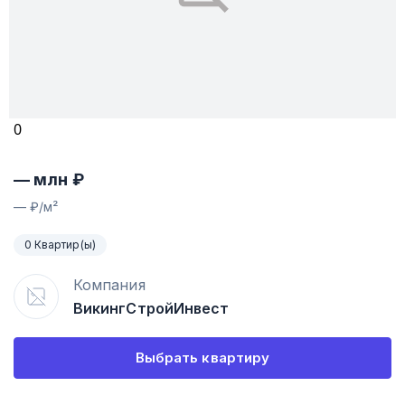
0
—
млн ₽
—
₽/м²
0 Квартир(ы)
Компания
ВикингСтройИнвест
Выбрать квартиру