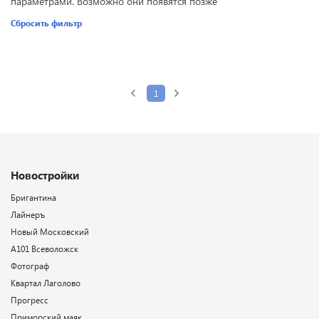
параметрами. Возможно они появятся позже
Сбросить фильтр
1
Новостройки
Бригантина
Лайнеръ
Новый Московский
А101 Всеволожск
Фотограф
Квартал Лаголово
Прогресс
Приморский маяк