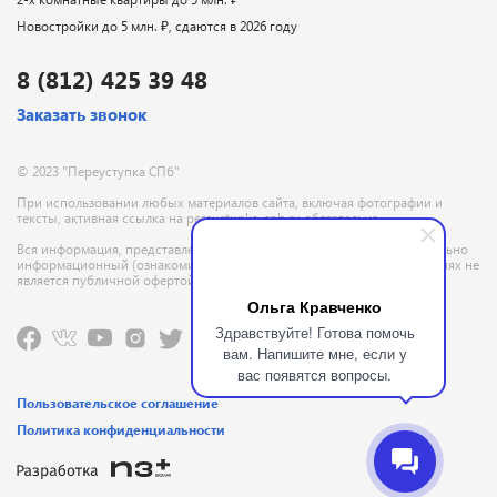
Новостройки до 5 млн. ₽, сдаются в 2026 году
8 (812) 425 39 48
Заказать звонок
© 2023 "Переуступка СПб"
При использовании любых материалов сайта, включая фотографии и
тексты, активная ссылка на pereustupka-spb.ru обязательна
Вся информация, представленная на данном сайте, носит исключительно
информационный (ознакомительный) характер и ни при каких условиях не
является публичной офертой, определяемой положениями ГК РФ
Ольга Кравченко
Здравствуйте! Готова помочь
вам. Напишите мне, если у
вас появятся вопросы.
Пользовательское соглашение
Политика конфиденциальности