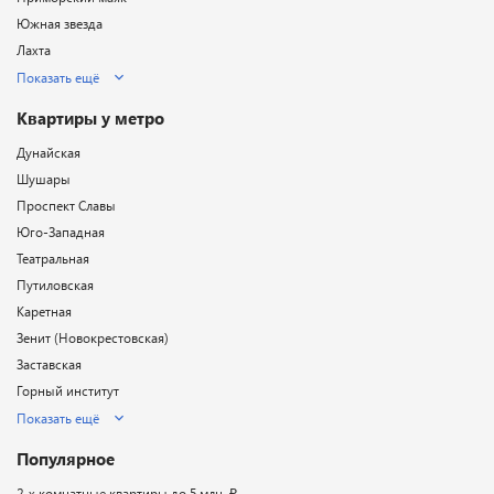
Южная звезда
Лахта
Показать ещё
Квартиры у метро
Дунайская
Шушары
Проспект Славы
Юго-Западная
Театральная
Путиловская
Каретная
Зенит (Новокрестовская)
Заставская
Горный институт
Показать ещё
Популярное
2-х комнатные квартиры до 5 млн. ₽