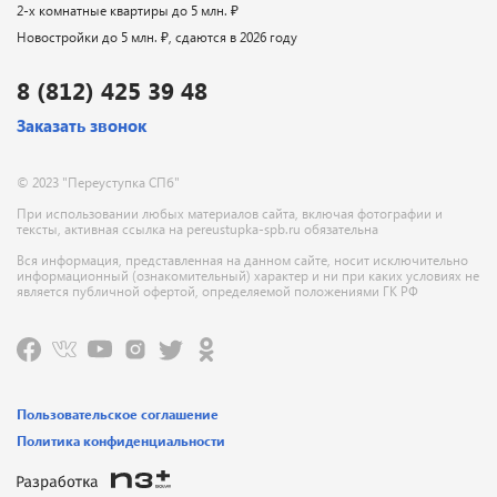
2-х комнатные квартиры до 5 млн. ₽
Новостройки до 5 млн. ₽, сдаются в 2026 году
8 (812) 425 39 48
Заказать звонок
© 2023 "Переуступка СПб"
При использовании любых материалов сайта, включая фотографии и
тексты, активная ссылка на pereustupka-spb.ru обязательна
Вся информация, представленная на данном сайте, носит исключительно
информационный (ознакомительный) характер и ни при каких условиях не
является публичной офертой, определяемой положениями ГК РФ
Пользовательское соглашение
Политика конфиденциальности