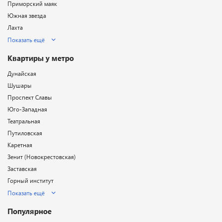
Приморский маяк
Южная звезда
Лахта
Показать ещё
Квартиры у метро
Дунайская
Шушары
Проспект Славы
Юго-Западная
Театральная
Путиловская
Каретная
Зенит (Новокрестовская)
Заставская
Горный институт
Показать ещё
Популярное