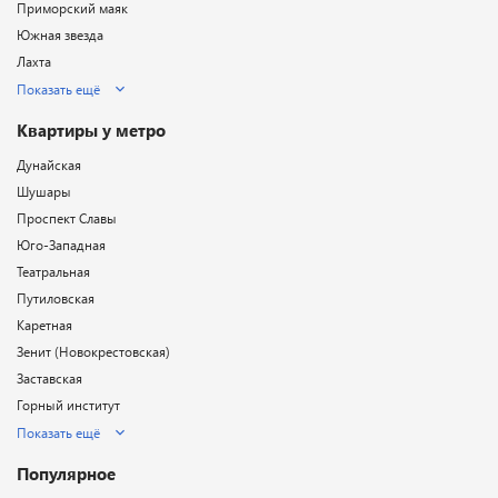
Приморский маяк
Южная звезда
Лахта
Показать ещё
Квартиры у метро
Дунайская
Шушары
Проспект Славы
Юго-Западная
Театральная
Путиловская
Каретная
Зенит (Новокрестовская)
Заставская
Горный институт
Показать ещё
Популярное