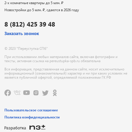
2-х комнатные квартиры до 5 млн. ₽
Новостройки до 5 млн. ₽, сдаются в 2026 году
8 (812) 425 39 48
Заказать звонок
© 2023 "Переуступка СПб"
При использовании любых материалов сайта, включая фотографии и
тексты, активная ссылка на pereustupka-spb.ru обязательна
Вся информация, представленная на данном сайте, носит исключительно
информационный (ознакомительный) характер и ни при каких условиях не
является публичной офертой, определяемой положениями ГК РФ
Пользовательское соглашение
Политика конфиденциальности