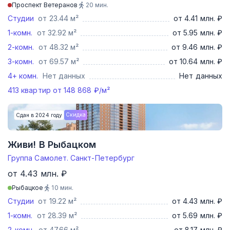
Проспект Ветеранов
20
мин.
Студии
от 23.44 м²
от 4.41 млн. ₽
1-комн.
от 32.92 м²
от 5.95 млн. ₽
2-комн.
от 48.32 м²
от 9.46 млн. ₽
3-комн.
от 69.57 м²
от 10.64 млн. ₽
4+ комн.
Нет данных
Нет данных
413
квартир от
148 868
₽/м²
Скидка
Сдан в 2024 году
Живи! В Рыбацком
Группа Самолет. Санкт-Петербург
от 4.43 млн. ₽
Рыбацкое
10
мин.
Студии
от 19.22 м²
от 4.43 млн. ₽
1-комн.
от 28.39 м²
от 5.69 млн. ₽
2-комн.
от 47.66 м²
от 8.17 млн. ₽