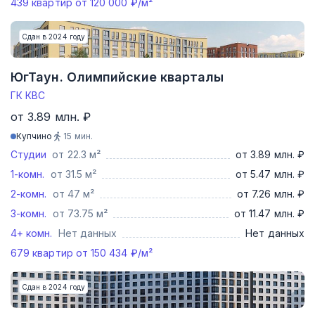
439
квартир от
120 000
₽/м²
Сдан в 2024 году
ЮгТаун. Олимпийские кварталы
ГК КВС
от 3.89 млн. ₽
Купчино
15
мин.
Студии
от 22.3 м²
от 3.89 млн. ₽
1-комн.
от 31.5 м²
от 5.47 млн. ₽
2-комн.
от 47 м²
от 7.26 млн. ₽
3-комн.
от 73.75 м²
от 11.47 млн. ₽
4+ комн.
Нет данных
Нет данных
679
квартир от
150 434
₽/м²
Сдан в 2024 году