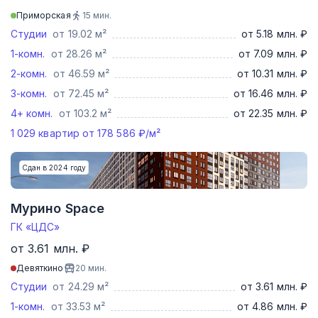
Приморская
15
мин.
Студии
от 19.02 м²
от 5.18 млн. ₽
1-комн.
от 28.26 м²
от 7.09 млн. ₽
2-комн.
от 46.59 м²
от 10.31 млн. ₽
3-комн.
от 72.45 м²
от 16.46 млн. ₽
4+ комн.
от 103.2 м²
от 22.35 млн. ₽
1 029
квартир от
178 586
₽/м²
Сдан в 2024 году
Мурино Space
ГК «ЦДС»
от 3.61 млн. ₽
Девяткино
20
мин.
Студии
от 24.29 м²
от 3.61 млн. ₽
1-комн.
от 33.53 м²
от 4.86 млн. ₽