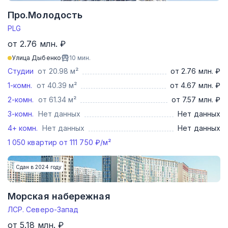
Про.Молодость
PLG
от 2.76 млн. ₽
Улица Дыбенко
10
мин.
Студии
от 20.98 м²
от 2.76 млн. ₽
1-комн.
от 40.39 м²
от 4.67 млн. ₽
2-комн.
от 61.34 м²
от 7.57 млн. ₽
3-комн.
Нет данных
Нет данных
4+ комн.
Нет данных
Нет данных
1 050
квартир от
111 750
₽/м²
Сдан в 2024 году
Морская набережная
ЛСР. Северо-Запад
от 5.18 млн. ₽