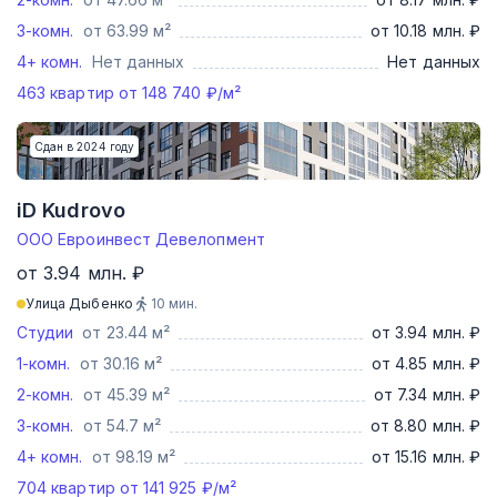
3-комн.
от 63.99 м²
от 10.18 млн. ₽
4+ комн.
Нет данных
Нет данных
463
квартир от
148 740
₽/м²
Сдан в 2024 году
iD Kudrovo
ООО Евроинвест Девелопмент
от 3.94 млн. ₽
Улица Дыбенко
10
мин.
Студии
от 23.44 м²
от 3.94 млн. ₽
1-комн.
от 30.16 м²
от 4.85 млн. ₽
2-комн.
от 45.39 м²
от 7.34 млн. ₽
3-комн.
от 54.7 м²
от 8.80 млн. ₽
4+ комн.
от 98.19 м²
от 15.16 млн. ₽
704
квартир от
141 925
₽/м²