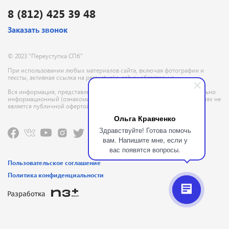
8 (812) 425 39 48
Заказать звонок
© 2023 "Переуступка СПб"
При использовании любых материалов сайта, включая фотографии и
тексты, активная ссылка на pereustupka-spb.ru обязательна
Вся информация, представленная на данном сайте, носит исключительно
информационный (ознакомительный) характер и ни при каких условиях не
является публичной офертой, определяемой положениями ГК РФ
Ольга Кравченко
Здравствуйте! Готова помочь
вам. Напишите мне, если у
вас появятся вопросы.
Пользовательское соглашение
Политика конфиденциальности